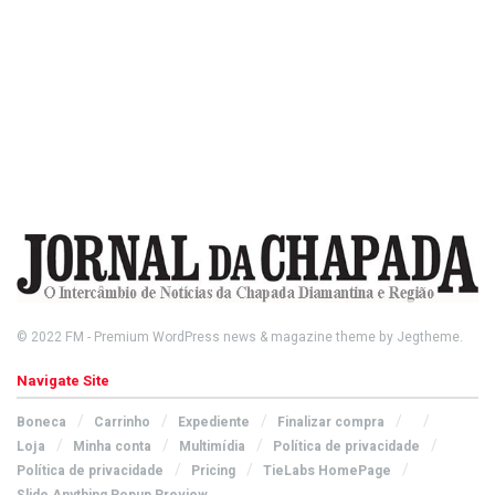
© 2022
FM
- Premium WordPress news & magazine theme by
Jegtheme
.
Navigate Site
Boneca
Carrinho
Expediente
Finalizar compra
Loja
Minha conta
Multimídia
Política de privacidade
Política de privacidade
Pricing
TieLabs HomePage