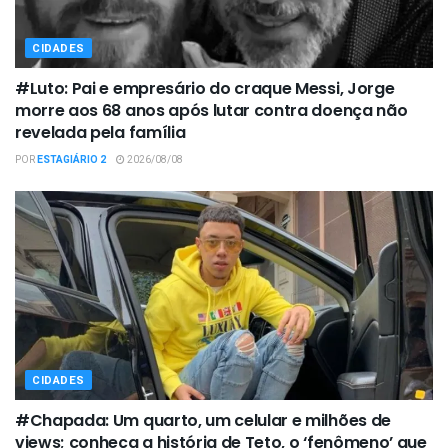
CIDADES
#Luto: Pai e empresário do craque Messi, Jorge
morre aos 68 anos após lutar contra doença não
revelada pela família
POR
ESTAGIÁRIO 2
2026/08/08
CIDADES
#Chapada: Um quarto, um celular e milhões de
views; conheça a história de Teto, o ‘fenômeno’ que