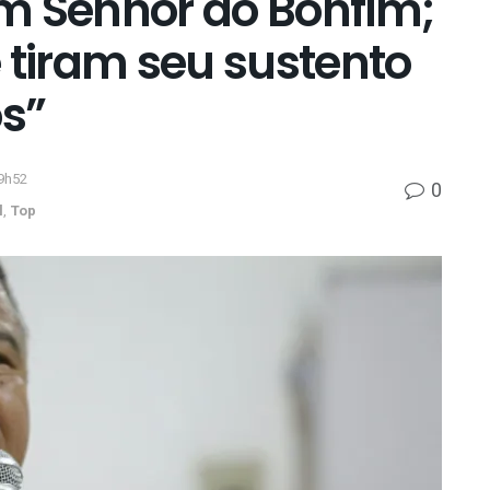
 Senhor do Bonfim;
 tiram seu sustento
os”
9h52
0
l
,
Top