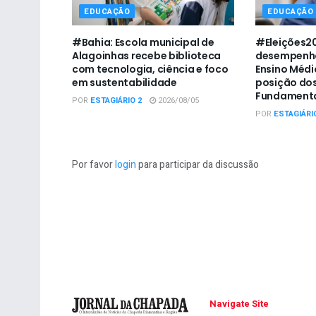
EDUCAÇÃO
EDUCAÇÃO
#Bahia: Escola municipal de
#Eleições20
Alagoinhas recebe biblioteca
desempenho
com tecnologia, ciência e foco
Ensino Médio
em sustentabilidade
posição dos
Fundamenta
POR
ESTAGIÁRIO 2
2026/08/05
POR
ESTAGIÁRI
Por favor
login
para participar da discussão
Navigate Site