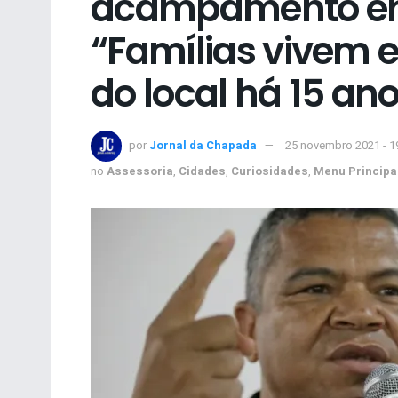
acampamento em
“Famílias vivem e
do local há 15 an
por
Jornal da Chapada
25 novembro 2021 - 1
no
Assessoria
,
Cidades
,
Curiosidades
,
Menu Principa