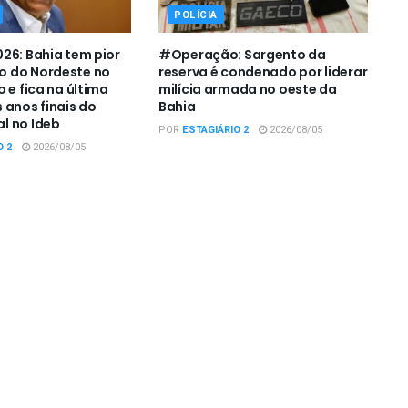
POLÍCIA
26: Bahia tem pior
#Operação: Sargento da
 do Nordeste no
reserva é condenado por liderar
 e fica na última
milícia armada no oeste da
 anos finais do
Bahia
l no Ideb
POR
ESTAGIÁRIO 2
2026/08/05
O 2
2026/08/05