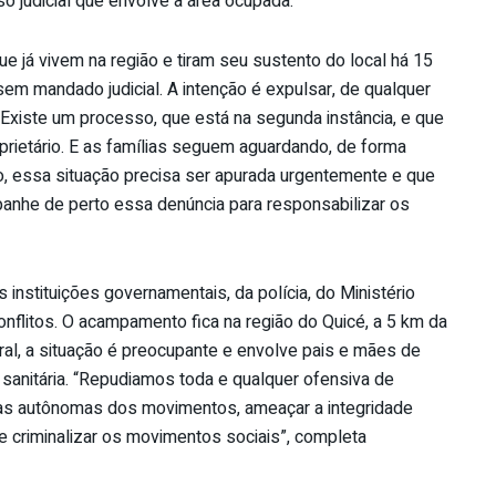
o judicial que envolve a área ocupada.
ue já vivem na região e tiram seu sustento do local há 15
 sem mandado judicial. A intenção é expulsar, de qualquer
Existe um processo, que está na segunda instância, e que
rietário. E as famílias seguem aguardando, de forma
to, essa situação precisa ser apurada urgentemente e que
panhe de perto essa denúncia para responsabilizar os
instituições governamentais, da polícia, do Ministério
nflitos. O acampamento fica na região do Quicé, a 5 km da
al, a situação é preocupante e envolve pais e mães de
 sanitária. “Repudiamos toda e qualquer ofensiva de
eas autônomas dos movimentos, ameaçar a integridade
 criminalizar os movimentos sociais”, completa