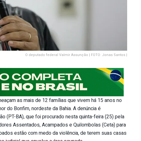
O deputado federal Valmir Assunção | FOTO: Jonas Santos |
açam as mais de 12 famílias que vivem há 15 anos no
r do Bonfim, nordeste da Bahia. A denúncia é
 (PT-BA), que foi procurado nesta quinta-feira (25) pela
dores Assentados, Acampados e Quilombolas (Ceta) para
mpados estão com medo da violência, de terem suas casas