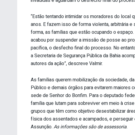
invadidas e aguardam o desfecho final do process
“Estão tentando intimidar os moradores do local q
anos. E fazem isso de forma violenta, arbitrária e
forma, as famílias que estão ocupando o espaço. 
acabou por suspender a imissão de posse ao prop
pacífica, o desfecho final do processo. No entan
a Secretaria de Segurança Pública da Bahia acom
autores da ação”, descreve Valmir.
As famílias querem mobilização da sociedade, das 
Público e demais órgãos para evitarem maiores co
sede de Senhor do Bonfim. Para o deputado feder
família que lutam para sobreviver em meio à crise
grupos que têm como objetivo desestabilizar ár
física dos assentados e acampados, e perseguir e
Assunção.
As informações são de assessoria
.