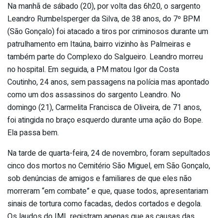
Na manhã de sábado (20), por volta das 6h20, o sargento
Leandro Rumbelsperger da Silva, de 38 anos, do 7º BPM
(São Gonçalo) foi atacado a tiros por criminosos durante um
patrulhamento em Itaúna, bairro vizinho às Palmeiras e
também parte do Complexo do Salgueiro. Leandro morreu
no hospital. Em seguida, a PM matou Igor da Costa
Coutinho, 24 anos, sem passagens na polícia mas apontado
como um dos assassinos do sargento Leandro. No
domingo (21), Carmelita Francisca de Oliveira, de 71 anos,
foi atingida no braço esquerdo durante uma ação do Bope.
Ela passa bem.
Na tarde de quarta-feira, 24 de novembro, foram sepultados
cinco dos mortos no Cemitério São Miguel, em São Gonçalo,
sob denúncias de amigos e familiares de que eles não
morreram “em combate” e que, quase todos, apresentariam
sinais de tortura como facadas, dedos cortados e degola.
Os laudos do IML registram apenas que as causas das