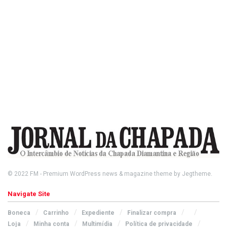
© 2022
FM
- Premium WordPress news & magazine theme by
Jegtheme
.
Navigate Site
Boneca
Carrinho
Expediente
Finalizar compra
Loja
Minha conta
Multimídia
Política de privacidade