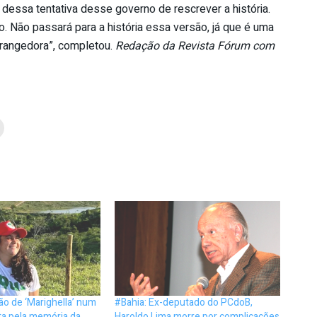
 dessa tentativa desse governo de rescrever a história.
. Não passará para a história essa versão, já que é uma
trangedora”, completou.
Redação da Revista Fórum com
ção de ‘Marighella’ num
#Bahia: Ex-deputado do PCdoB,
ta pela memória da
Haroldo Lima morre por complicações