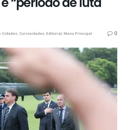
 é “período de luta
0
o
Cidades
,
Curiosidades
,
Editorial
,
Menu Principal