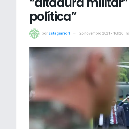
“ditadura militar”
política”
por
Estagiário 1
26 novembro 2021 - 16h26
n