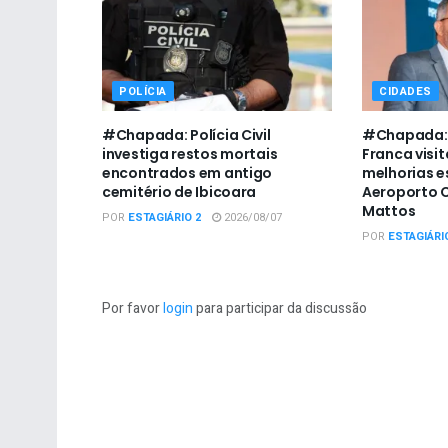
POLÍCIA
CIDADES
#Chapada: Polícia Civil
#Chapada: 
investiga restos mortais
Franca visit
encontrados em antigo
melhorias e
cemitério de Ibicoara
Aeroporto C
Mattos
POR
ESTAGIÁRIO 2
2026/08/07
POR
ESTAGIÁRI
Por favor
login
para participar da discussão