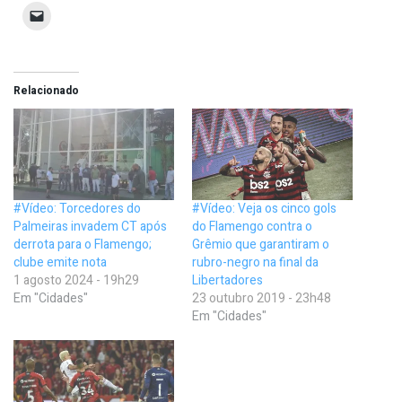
Relacionado
#Vídeo: Torcedores do
#Vídeo: Veja os cinco gols
Palmeiras invadem CT após
do Flamengo contra o
derrota para o Flamengo;
Grêmio que garantiram o
clube emite nota
rubro-negro na final da
1 agosto 2024 - 19h29
Libertadores
Em "Cidades"
23 outubro 2019 - 23h48
Em "Cidades"