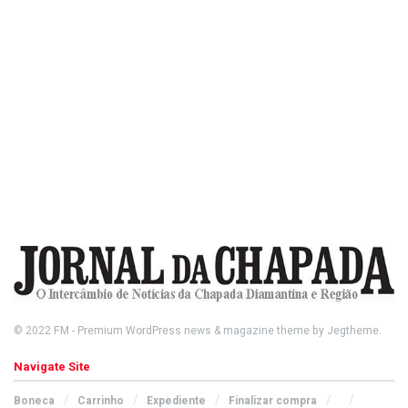
© 2022
FM
- Premium WordPress news & magazine theme by
Jegtheme
.
Navigate Site
Boneca
Carrinho
Expediente
Finalizar compra