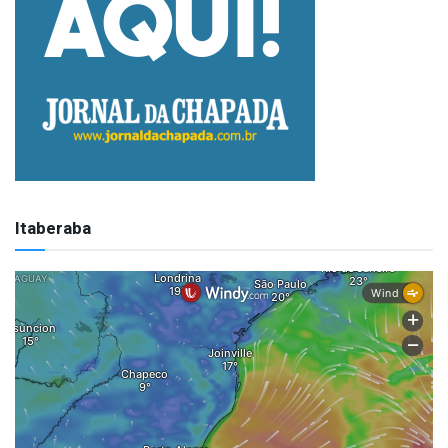
Itaberaba