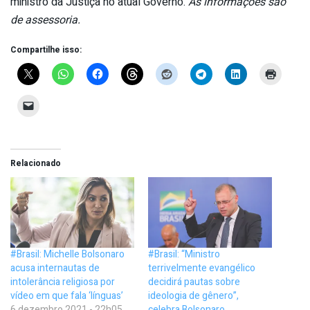
ministro da Justiça no atual Governo.
As informações são
de assessoria.
Compartilhe isso:
Relacionado
#Brasil: Michelle Bolsonaro
#Brasil: “Ministro
acusa internautas de
terrivelmente evangélico
intolerância religiosa por
decidirá pautas sobre
vídeo em que fala ‘línguas’
ideologia de gênero”,
6 dezembro 2021 - 22h05
celebra Bolsonaro