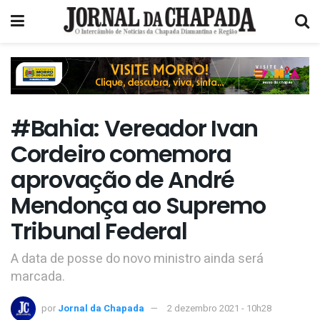
#Bahia: Vereador Ivan
Cordeiro comemora
aprovação de André
Mendonça ao Supremo
Tribunal Federal
A data de posse do novo ministro ainda será
marcada.
por
Jornal da Chapada
2 dezembro 2021 - 10h28