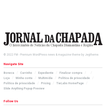
© 2022
FM
- Premium WordPress news & magazine theme by
Jegtheme
.
Navigate Site
Boneca
Carrinho
Expediente
Finalizar compra
Loja
Minha conta
Multimídia
Política de privacidade
Política de privacidade
Pricing
TieLabs HomePage
Slide Anything Popup Preview
Follow Us