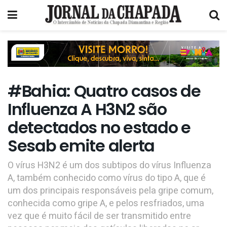
#Bahia: Quatro casos de
Influenza A H3N2 são
detectados no estado e
Sesab emite alerta
O vírus H3N2 é um dos subtipos do vírus Influenza
A, também conhecido como vírus do tipo A, que é
um dos principais responsáveis pela gripe comum,
conhecida como gripe A, e pelos resfriados, uma
vez que é muito fácil de ser transmitido entre