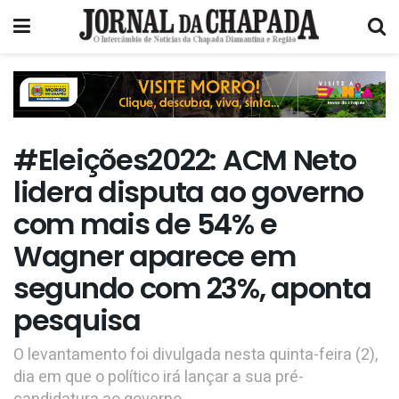
#Eleições2022: ACM Neto
lidera disputa ao governo
com mais de 54% e
Wagner aparece em
segundo com 23%, aponta
pesquisa
O levantamento foi divulgada nesta quinta-feira (2),
dia em que o político irá lançar a sua pré-