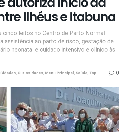
 autoriza início da
ntre Ilhéus e Itabuna
za cinco leitos no Centro de Parto Normal
 a assistência ao parto de risco, gestação de
iário neonatal e cuidado intensivo e clínico às
0
Cidades
,
Curiosidades
,
Menu Principal
,
Saúde
,
Top