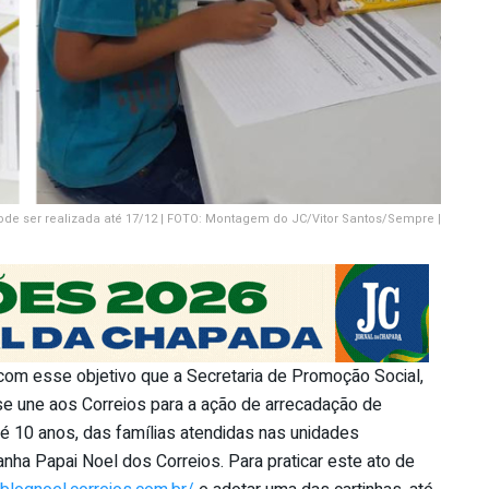
ode ser realizada até 17/12 | FOTO: Montagem do JC/Vitor Santos/Sempre |
 com esse objetivo que a Secretaria de Promoção Social,
e une aos Correios para a ação de arrecadação de
é 10 anos, das famílias atendidas nas unidades
nha Papai Noel dos Correios. Para praticar este ato de