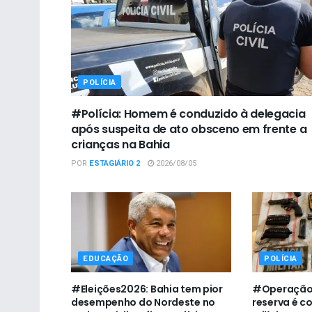
POLÍCIA
#Polícia: Homem é conduzido à delegacia
após suspeita de ato obsceno em frente a
crianças na Bahia
POR
ESTAGIÁRIO 2
2026/08/05
EDUCAÇÃO
POLÍCIA
#Eleições2026: Bahia tem pior
#Operação:
desempenho do Nordeste no
reserva é c