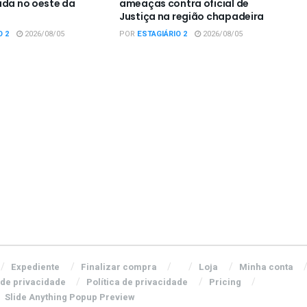
ada no oeste da
ameaças contra oficial de
Justiça na região chapadeira
O 2
2026/08/05
POR
ESTAGIÁRIO 2
2026/08/05
Expediente
Finalizar compra
Loja
Minha conta
 de privacidade
Política de privacidade
Pricing
Slide Anything Popup Preview