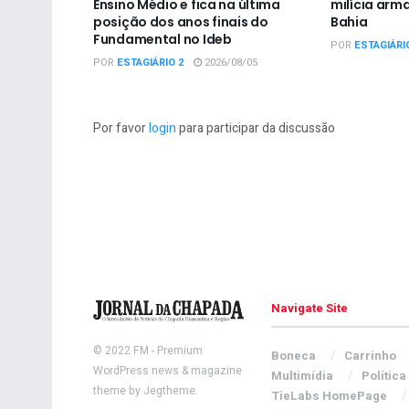
Ensino Médio e fica na última
milícia arm
posição dos anos finais do
Bahia
Fundamental no Ideb
POR
ESTAGIÁRI
POR
ESTAGIÁRIO 2
2026/08/05
Por favor
login
para participar da discussão
Navigate Site
© 2022
FM
- Premium
Boneca
Carrinho
WordPress news & magazine
Multimídia
Política
theme by
Jegtheme
.
TieLabs HomePage