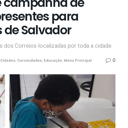
ve campanha de
resentes para
s de Salvador
 dos Correios localizadas por toda a cidade.
0
Cidades
,
Curiosidades
,
Educação
,
Menu Principal