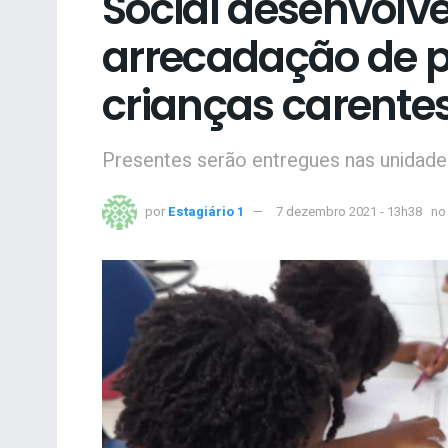
Social desenvol
arrecadação de p
crianças carente
Presentes serão entregues nas unidades
por
Estagiário 1
7 dezembro 2021 - 13h38
no