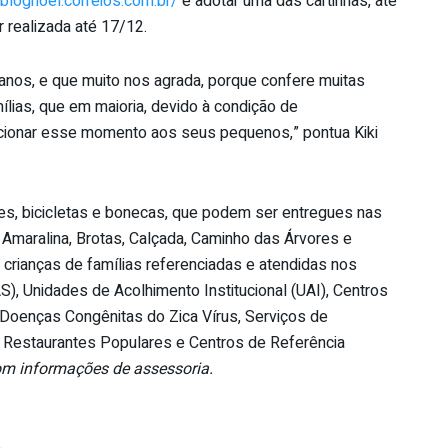
/blognoel.correios.com.br/
e adotar uma das cartinhas, até
 realizada até 17/12.
 anos, e que muito nos agrada, porque confere muitas
ílias, que em maioria, devido à condição de
rcionar esse momento aos seus pequenos,” pontua Kiki
tes, bicicletas e bonecas, que podem ser entregues nas
 Amaralina, Brotas, Calçada, Caminho das Árvores e
 crianças de famílias referenciadas e atendidas nos
), Unidades de Acolhimento Institucional (UAI), Centros
 Doenças Congênitas do Zica Vírus, Serviços de
, Restaurantes Populares e Centros de Referência
m informações de assessoria.