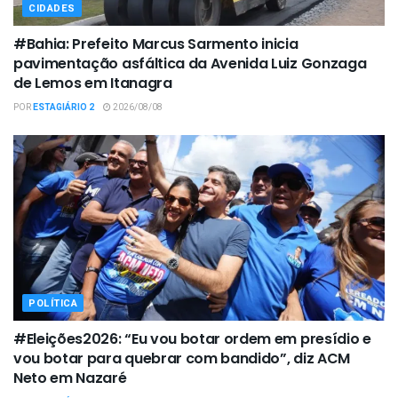
CIDADES
#Bahia: Prefeito Marcus Sarmento inicia
pavimentação asfáltica da Avenida Luiz Gonzaga
de Lemos em Itanagra
POR
ESTAGIÁRIO 2
2026/08/08
POLÍTICA
#Eleições2026: “Eu vou botar ordem em presídio e
vou botar para quebrar com bandido”, diz ACM
Neto em Nazaré