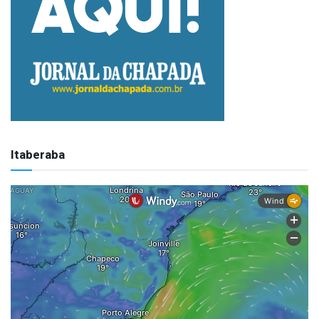
Itaberaba