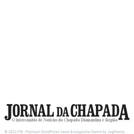
© 2022
FM
- Premium WordPress news & magazine theme by
Jegtheme
.