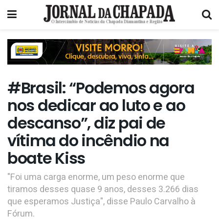
#Brasil: “Podemos agora
nos dedicar ao luto e ao
descanso”, diz pai de
vítima do incêndio na
boate Kiss
"Foi uma carga enorme, um peso enorme que
tiramos desses quase 9 anos, desses 3.266 dias
que esperamos Justiça", disse Paulo Carvalho à
Fórum.