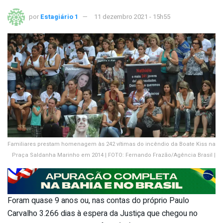
por
Estagiário 1
11 dezembro 2021 - 15h55
Familiares prestam homenagem às 242 vítimas do incêndio da Boate Kiss na
Praça Saldanha Marinho em 2014 | FOTO: Fernando Frazão/Agência Brasil |
Foram quase 9 anos ou, nas contas do próprio Paulo
Carvalho 3.266 dias à espera da Justiça que chegou no