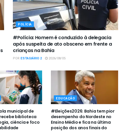
POLÍCIA
#Polícia: Homem é conduzido à delegacia
após suspeita de ato obsceno em frente a
os
crianças na Bahia
POR
ESTAGIÁRIO 2
2026/08/05
EDUCAÇÃO
ola municipal de
#Eleições2026: Bahia tem pior
recebe biblioteca
desempenho do Nordeste no
gia, ciência e foco
Ensino Médio e fica na última
abilidade
posição dos anos finais do