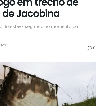
fogo em trecho de
o de Jacobina
ículo estava seguindo no momento do
10h53
0
p