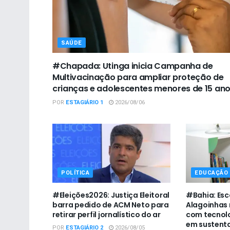
SAÚDE
#Chapada: Utinga inicia Campanha de
Multivacinação para ampliar proteção de
crianças e adolescentes menores de 15 an
POR
ESTAGIÁRIO 1
2026/08/06
POLÍTICA
EDUCAÇÃO
#Eleições2026: Justiça Eleitoral
#Bahia: Esc
barra pedido de ACM Neto para
Alagoinhas 
retirar perfil jornalístico do ar
com tecnolo
em sustent
POR
ESTAGIÁRIO 2
2026/08/05