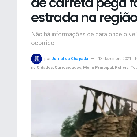
de carreta pega 
estrada na regiã
Não há informações de para onde o ve
ocorrido.
por
Jornal da Chapada
13 dezembro 2021 - 
no
Cidades
,
Curiosidades
,
Menu Principal
,
Polícia
,
To