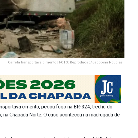
Carreta transportava cimento | FOTO: Reprodução/Jacobina Notícias |
ansportava cimento, pegou fogo na BR-324, trecho do
na, na Chapada Norte. O caso aconteceu na madrugada de