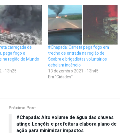
reta carregada de
#Chapada: Carreta pega fogo em
, pega fogo e
trecho de entrada na região de
e na região de Mundo
Seabra e brigadistas voluntários
debelam incêndio
2 - 13h25
13 dezembro 2021 - 13h45
Em "Cidades"
Próximo Post
#Chapada: Alto volume de água das chuvas
atinge Lençóis e prefeitura elabora plano de
ação para minimizar impactos