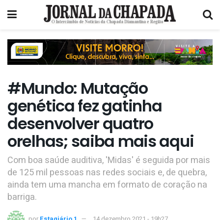
#Mundo: Mutação
genética fez gatinha
desenvolver quatro
orelhas; saiba mais aqui
Com boa saúde auditiva, 'Midas' é seguida por mais
de 125 mil pessoas nas redes sociais e, de quebra,
ainda tem uma mancha em formato de coração na
barriga.
por
Estagiário 1
14 dezembro 2021 - 19h27