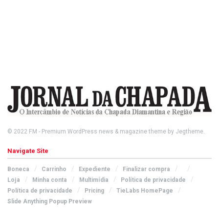
© 2022
FM
- Premium WordPress news & magazine theme by
Jegtheme
.
Navigate Site
Boneca
Carrinho
Expediente
Finalizar compra
Loja
Minha conta
Multimídia
Política de privacidade
Política de privacidade
Pricing
TieLabs HomePage
Slide Anything Popup Preview