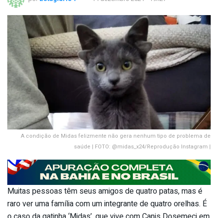
A condição de Midas felizmente não gera nenhum tipo de problema de
saúde | FOTO: @midas_x24/Reprodução Instagram |
Muitas pessoas têm seus amigos de quatro patas, mas é
raro ver uma família com um integrante de quatro orelhas. É
o caso da gatinha ‘Midas’, que vive com Canis Dosemeci em