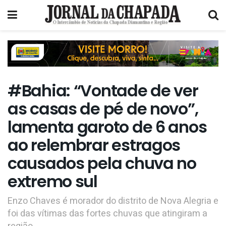
#Bahia: “Vontade de ver
as casas de pé de novo”,
lamenta garoto de 6 anos
ao relembrar estragos
causados pela chuva no
extremo sul
Enzo Chaves é morador do distrito de Nova Alegria e
foi das vítimas das fortes chuvas que atingiram a