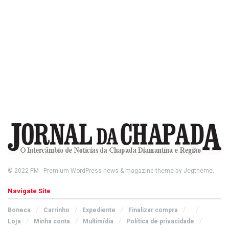
© 2022
FM
- Premium WordPress news & magazine theme by
Jegtheme
.
Navigate Site
Boneca
Carrinho
Expediente
Finalizar compra
Loja
Minha conta
Multimídia
Política de privacidade