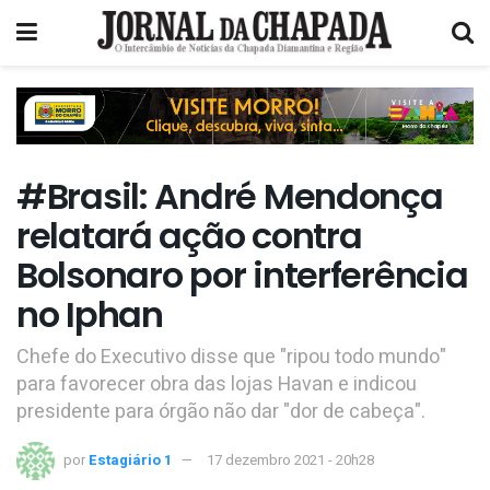
#Brasil: André Mendonça
relatará ação contra
Bolsonaro por interferência
no Iphan
Chefe do Executivo disse que "ripou todo mundo"
para favorecer obra das lojas Havan e indicou
presidente para órgão não dar "dor de cabeça".
por
Estagiário 1
17 dezembro 2021 - 20h28