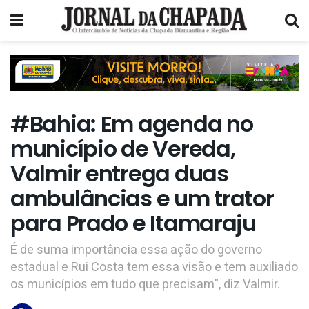
#Bahia: Em agenda no
município de Vereda,
Valmir entrega duas
ambulâncias e um trator
para Prado e Itamaraju
É de suma importância essa ação do governo
estadual e Rui Costa tem essa visão e tem auxiliado
os municípios em tudo que precisam", diz Valmir.