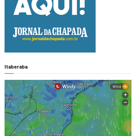
Itaberaba