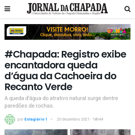
#Chapada: Registro exibe
encantadora queda
d’água da Cachoeira do
Recanto Verde
A queda d’água do atrativo natural surge dentre
paredões de rochas.
por
Estagiário 1
20 dezembro 2021 - 18h44