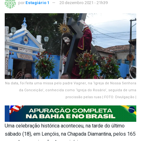
por
Estagiário 1
20 dezembro 2021 - 21h39
Na data, foi feita uma missa pelo padre Vagner, na ‘Igreja de Nossa Senhora
da Conceição’, conhecida como ‘Igreja do Rosário’, seguida de uma
procissão pelas ruas | FOTO: Divulgação |
Uma celebração histórica aconteceu, na tarde do último
sábado (18), em Lençóis, na Chapada Diamantina, pelos 165