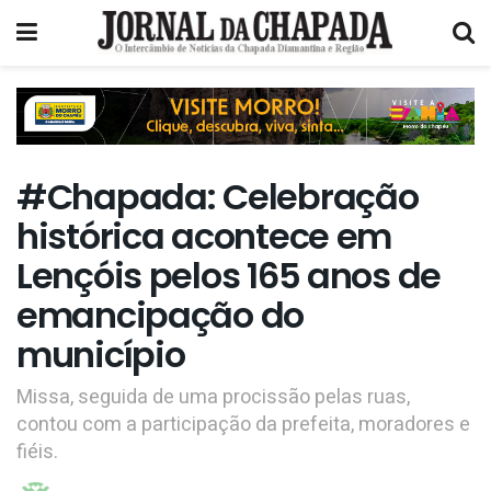
#Chapada: Celebração
histórica acontece em
Lençóis pelos 165 anos de
emancipação do
município
Missa, seguida de uma procissão pelas ruas,
contou com a participação da prefeita, moradores e
fiéis.