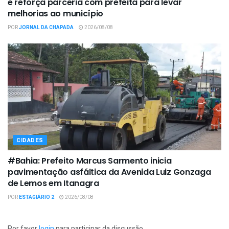
e reforça parceria com prefeita para levar
melhorias ao município
POR
JORNAL DA CHAPADA
2026/08/08
CIDADES
#Bahia: Prefeito Marcus Sarmento inicia
pavimentação asfáltica da Avenida Luiz Gonzaga
de Lemos em Itanagra
POR
ESTAGIÁRIO 2
2026/08/08
Por favor
login
para participar da discussão