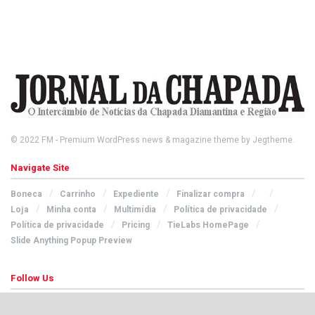
© 2022
FM
- Premium WordPress news & magazine theme by
Jegtheme
.
Navigate Site
Boneca
Carrinho
Expediente
Finalizar compra
Loja
Minha conta
Multimídia
Política de privacidade
Política de privacidade
Pricing
TieLabs HomePage
Slide Anything Popup Preview
Follow Us