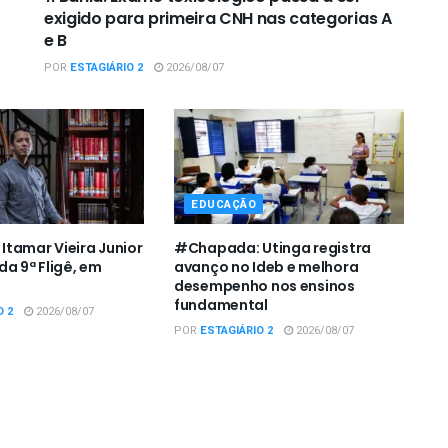
exigido para primeira CNH nas categorias A
e B
POR
ESTAGIÁRIO 2
2026/08/07
EDUCAÇÃO
tamar Vieira Junior
#Chapada: Utinga registra
da 9ª Fligê, em
avanço no Ideb e melhora
desempenho nos ensinos
fundamental
O 2
2026/08/07
POR
ESTAGIÁRIO 2
2026/08/07