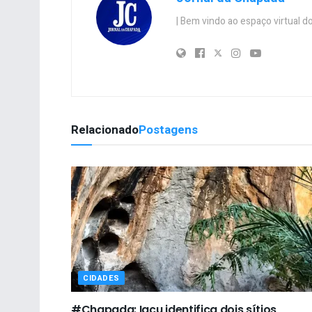
| Bem vindo ao espaço virtual
Relacionado
Postagens
CIDADES
#Chapada: Iaçu identifica dois sítios