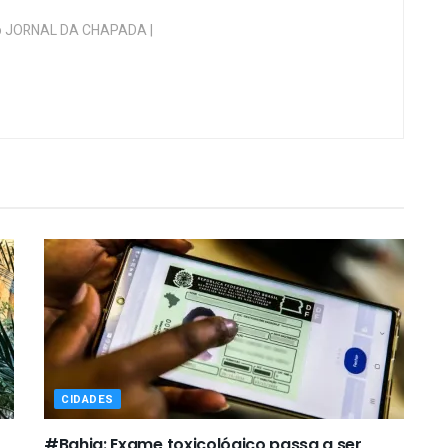
 do JORNAL DA CHAPADA |
CIDADES
#Bahia: Exame toxicológico passa a ser