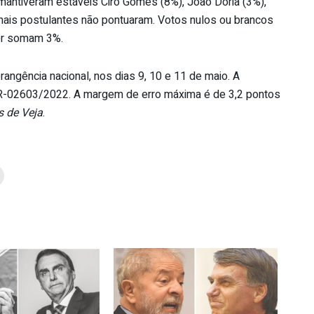
mantiveram estáveis Ciro Gomes (8%), João Doria (3%),
ais postulantes não pontuaram. Votos nulos ou brancos
er somam 3%.
rangência nacional, nos dias 9, 10 e 11 de maio. A
BR-02603/2022. A margem de erro máxima é de 3,2 pontos
 de Veja
.