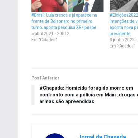
#Brasil: Lula cresce e já aparece na
#Eleições2022
frente de Bolsonaro no primeiro
intenções de v
turno, aponta pesquisa XP/Ipespe
aponta nova p
5 abril 2021 - 20h12
presidente
Em "Cidades"
3 junho 2022 
Em "Cidades"
Post Anterior
#Chapada: Homicida foragido morre em
confronto com a polícia em Mairi; drogas 
armas são apreendidas
Jornal da Chapada