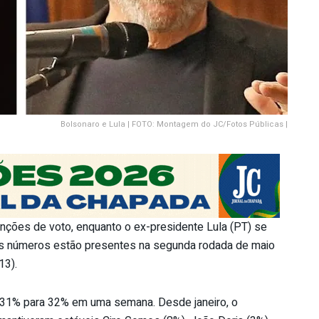
Bolsonaro e Lula | FOTO: Montagem do JC/Fotos Públicas |
enções de voto, enquanto o ex-presidente Lula (PT) se
Os números estão presentes na segunda rodada de maio
13).
e 31% para 32% em uma semana. Desde janeiro, o