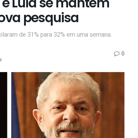
o e Lula se mantém
nova pesquisa
scilaram de 31% para 32% em uma semana.
0
p