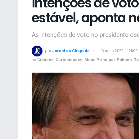
intenções de vot
estável, aponta 
As intenções de voto no presidente o
por
Jornal da Chapada
13 maio 2022 - 12h09
no
Cidades
,
Curiosidades
,
Menu Principal
,
Política
,
To