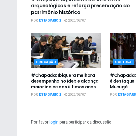
arqueológicos e reforça preservação do
patrimônio histórico
POR
ESTAGIÁRIO 2
2026/08/07
EDUCAÇÃO
CULTURA
#Chapada: Ibiquera melhora
#Chapada: I
desempenho no Ideb e alcança
é destaque 
maior índice dos últimos anos
Mucugê
POR
ESTAGIÁRIO 2
2026/08/07
POR
ESTAGIÁRI
Por favor
login
para participar da discussão