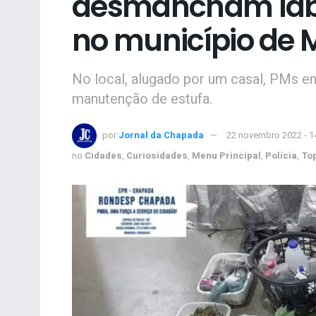
desmancham labo
no município de M
No local, alugado por um casal, PMs e
manutenção de estufa.
por
Jornal da Chapada
22 novembro 2022 - 1
no
Cidades
,
Curiosidades
,
Menu Principal
,
Polícia
,
To