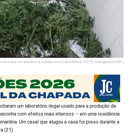
maconha na residência usada como laboratório | FOTO: Divulgação/SSP |
aram um laboratório ilegal usado para a produção de
 maconha com efeitos mais intensos – em uma residência
amantina. Um casal que alugou a casa foi preso durante a
a (21).