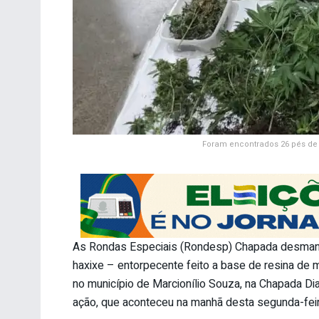
Foram encontrados 26 pés de 
As Rondas Especiais (Rondesp) Chapada desmanch
haxixe – entorpecente feito a base de resina de
no município de Marcionílio Souza, na Chapada Di
ação, que aconteceu na manhã desta segunda-feir