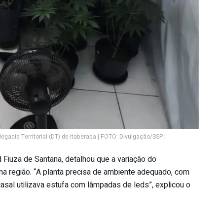
gacia Territorial (DT) de Itaberaba | FOTO: Divulgação/SSP |
Fiuza de Santana, detalhou que a variação do
a região. “A planta precisa de ambiente adequado, com
 casal utilizava estufa com lâmpadas de leds”, explicou o