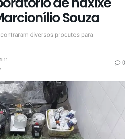
ratório de haxixe
arcionílio Souza
ncontraram diversos produtos para
4h11
0
p