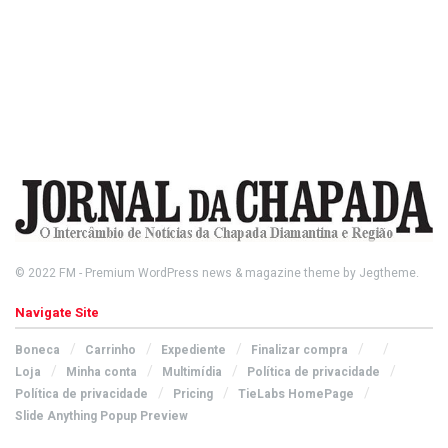
© 2022
FM
- Premium WordPress news & magazine theme by
Jegtheme
.
Navigate Site
Boneca
Carrinho
Expediente
Finalizar compra
Loja
Minha conta
Multimídia
Política de privacidade
Política de privacidade
Pricing
TieLabs HomePage
Slide Anything Popup Preview