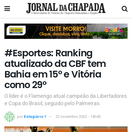
#Esportes: Ranking
atualizado da CBF tem
Bahia em 15º e Vitória
como 29º
O líder é o Flamengo atual campeão da Libertadores
e Copa do Brasil, seguido pelo Palmeiras.
por
Estagiário 1
22 novembro 2022 - 14h40