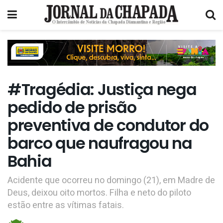
#Tragédia: Justiça nega
pedido de prisão
preventiva de condutor do
barco que naufragou na
Bahia
Acidente que ocorreu no domingo (21), em Madre de
Deus, deixou oito mortos. Filha e neto do piloto
estão entre as vítimas fatais.