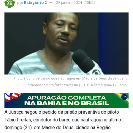
por
Estagiário 2
28 janeiro 2024 - 13h55
Piloto e dono de barco que naufragou em Madre de Deus disse que foi
ameaçado para fazer travessia | FOTO: Reprodução/TV Bahia |
A Justiça negou o pedido de prisão preventiva do piloto
Fábio Freitas, condutor do barco que naufragou no último
domingo (21), em Madre de Deus, cidade na Região