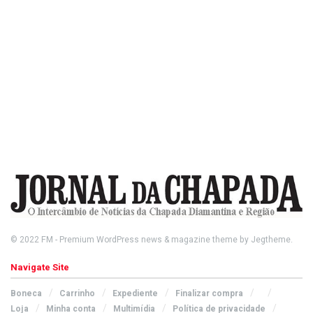
© 2022
FM
- Premium WordPress news & magazine theme by
Jegtheme
.
Navigate Site
Boneca
Carrinho
Expediente
Finalizar compra
Loja
Minha conta
Multimídia
Política de privacidade