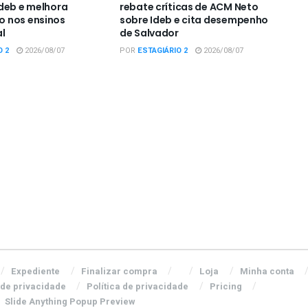
deb e melhora
rebate críticas de ACM Neto
 nos ensinos
sobre Ideb e cita desempenho
l
de Salvador
O 2
2026/08/07
POR
ESTAGIÁRIO 2
2026/08/07
Expediente
Finalizar compra
Loja
Minha conta
 de privacidade
Política de privacidade
Pricing
Slide Anything Popup Preview