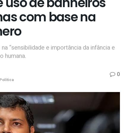
e uso de banheiros
nas com base na
nero
na “sensibilidade e importância da infância e
ão humana.
0
Política