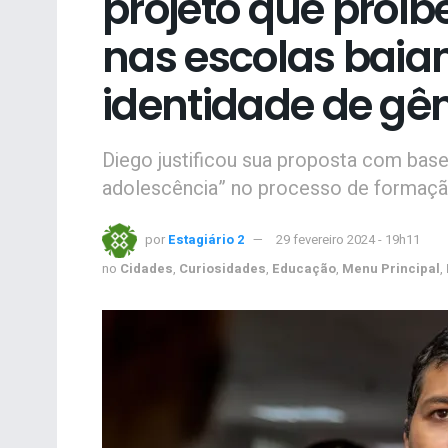
projeto que proíb
nas escolas baia
identidade de gê
Diego justificou sua proposta com base 
adolescência” no processo de formaç
por
Estagiário 2
29 fevereiro 2024 - 19h11
no
Cidades
,
Curiosidades
,
Educação
,
Menu Principal
,