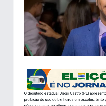
O deputado estadual Diego Castro (PL) apresentou
proibição do uso de banheiros em escolas, tanto 
gênero, ou seja, no gênero com o qual a pessoa se