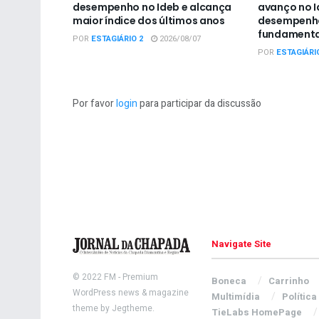
desempenho no Ideb e alcança
avanço no I
maior índice dos últimos anos
desempenho
fundamenta
POR
ESTAGIÁRIO 2
2026/08/07
POR
ESTAGIÁRI
Por favor
login
para participar da discussão
Navigate Site
© 2022
FM
- Premium
Boneca
Carrinho
WordPress news & magazine
Multimídia
Política
theme by
Jegtheme
.
TieLabs HomePage