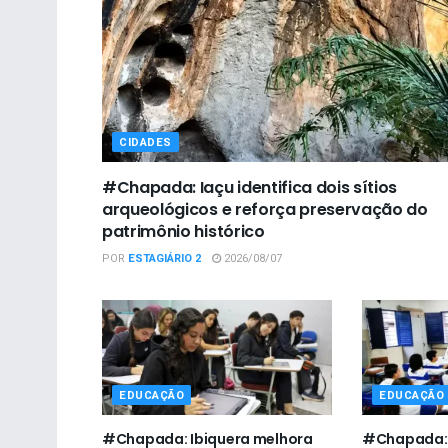
CIDADES
#Chapada: Iaçu identifica dois sítios
arqueológicos e reforça preservação do
patrimônio histórico
POR
ESTAGIÁRIO 2
2026/08/07
EDUCAÇÃO
EDUCAÇÃO
#Chapada: Ibiquera melhora
#Chapada: 