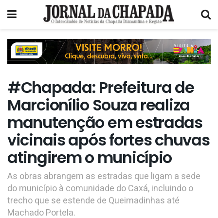
#Chapada: Prefeitura de
Marcionílio Souza realiza
manutenção em estradas
vicinais após fortes chuvas
atingirem o município
As obras abrangem as estradas que ligam a sede
do município à comunidade do Caxá, incluindo o
trecho que se estende de Queimadinhas até
Machado Portela.