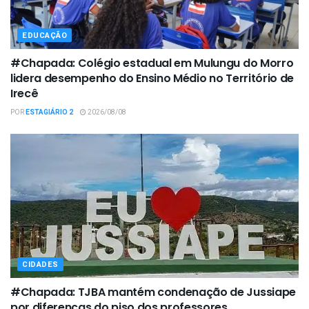
EDUCAÇÃO
#Chapada: Colégio estadual em Mulungu do Morro
lidera desempenho do Ensino Médio no Território de
Irecê
POR
ESTAGIÁRIO 2
2026/08/08
CIDADES
#Chapada: TJBA mantém condenação de Jussiape
por diferenças do piso dos professores