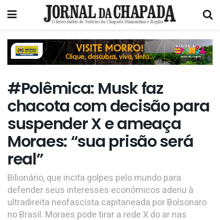
#Polêmica: Musk faz
chacota com decisão para
suspender X e ameaça
Moraes: “sua prisão será
real”
Bilionário, que incita golpes pelo mundo para
defender seus interesses econômicos aderiu à
ultradireita neofascista capitaneada por Bolsonaro
no Brasil. Moraes pode tirar a rede X do ar nas