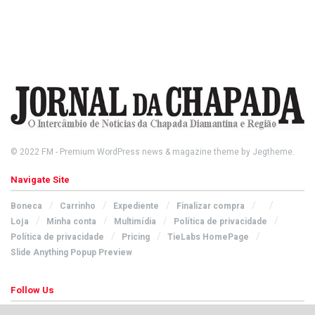
© 2022
FM
- Premium WordPress news & magazine theme by
Jegtheme
.
Navigate Site
Boneca
Carrinho
Expediente
Finalizar compra
Loja
Minha conta
Multimídia
Política de privacidade
Política de privacidade
Pricing
TieLabs HomePage
Slide Anything Popup Preview
Follow Us