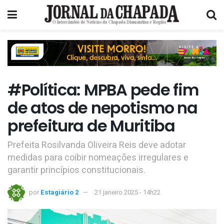
#Política: MPBA pede fim
de atos de nepotismo na
prefeitura de Muritiba
Prefeita Rosilvanda Oliveira Reis deve adotar
medidas para coibir nomeações irregulares e
garantir princípios constitucionais.
por
Estagiário 2
21 janeiro 2025 - 14h22