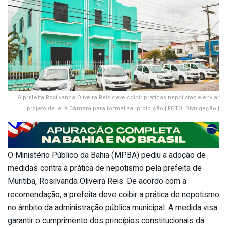
A prefeita Rosilvanda Oliveira Reis deve coibir práticas nepotistas e enviar
projeto de lei à Câmara para formalizar proibição | FOTO: Divulgação |
O Ministério Público da Bahia (MPBA) pediu a adoção de
medidas contra a prática de nepotismo pela prefeita de
Muritiba, Rosilvanda Oliveira Reis. De acordo com a
recomendação, a prefeita deve coibir a prática de nepotismo
no âmbito da administração pública municipal. A medida visa
garantir o cumprimento dos princípios constitucionais da