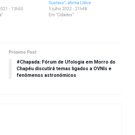
Gustavo”, afirma Lídice
021 - 13h50
5 julho 2022 - 21h48
a"
Em "Cidades"
Próximo Post
#Chapada: Fórum de Ufologia em Morro do
Chapéu discutirá temas ligados a OVNIs e
fenômenos astronômicos