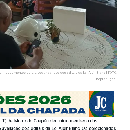
gam documentos para a segunda fase dos editais da Lei Aldir Blanc | FOTO:
Reprodução |
ULT) de Morro do Chapéu deu início à entrega das
valiação dos editais da Lei Aldir Blanc. Os selecionados