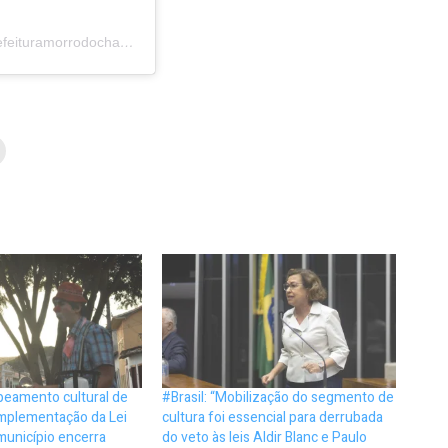
A post shared by Prefeitura Morro do Chapéu (@prefeituramorrodochapeu)
eamento cultural de
#Brasil: “Mobilização do segmento de
mplementação da Lei
cultura foi essencial para derrubada
 município encerra
do veto às leis Aldir Blanc e Paulo