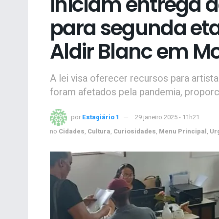
iniciam entrega
para segunda etap
Aldir Blanc em M
A lei visa oferecer recursos para artist
foram afetados pela pandemia, proporci
por
Estagiário 1
29 janeiro 2025 - 11h21
no
Cidades
,
Cultura
,
Curiosidades
,
Menu Principal
,
Ur