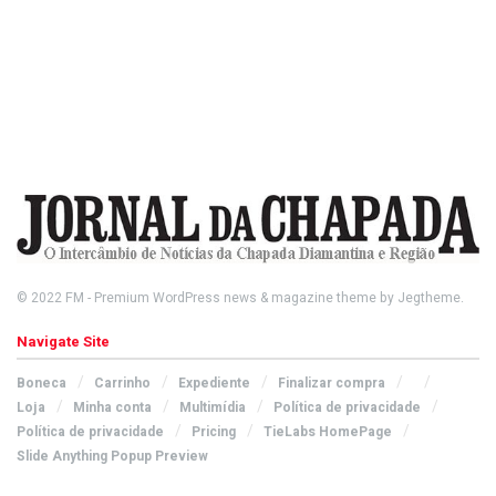
© 2022
FM
- Premium WordPress news & magazine theme by
Jegtheme
.
Navigate Site
Boneca
Carrinho
Expediente
Finalizar compra
Loja
Minha conta
Multimídia
Política de privacidade
Política de privacidade
Pricing
TieLabs HomePage
Slide Anything Popup Preview