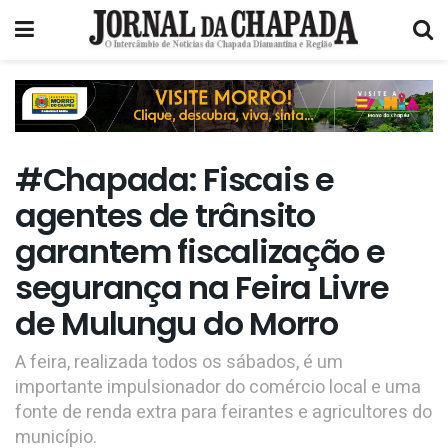
#Chapada: Fiscais e
agentes de trânsito
garantem fiscalização e
segurança na Feira Livre
de Mulungu do Morro
A feira, realizada todos os sábados, é um
importante impulsionador do comércio local e uma
fonte de renda extra para feirantes e agricultores do
município.