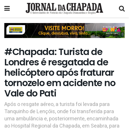
#Chapada: Turista de
Londres é resgatada de
helicóptero após fraturar
tornozelo em acidente no
Vale do Pati
Após o resgate aéreo, a turista foi levada para
Tanquinho de Lençóis, onde foi transferida para
uma ambulância e, posteriormente, encaminhada
ao Hospital Regional da Chapada, em Seabra, para