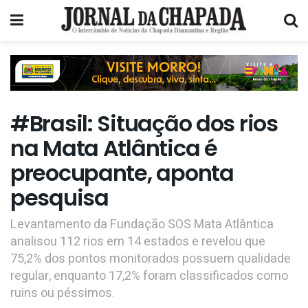
#Brasil: Situação dos rios
na Mata Atlântica é
preocupante, aponta
pesquisa
Levantamento da Fundação SOS Mata Atlântica
analisou 112 rios em 14 estados e revelou que
75,2% dos pontos monitorados possuem qualidade
regular, enquanto 17,2% foram classificados como
ruins ou péssimos.