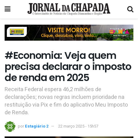
#Economia: Veja quem
precisa declarar o imposto
de renda em 2025
Receita Federal espera 46,2 milhões de
declarações; novas regras incluem prioridade na
restituição via Pix e fim do aplicativo Meu Imposto
de Renda.
por
Estagiário 2
22 março 2025 - 15h57