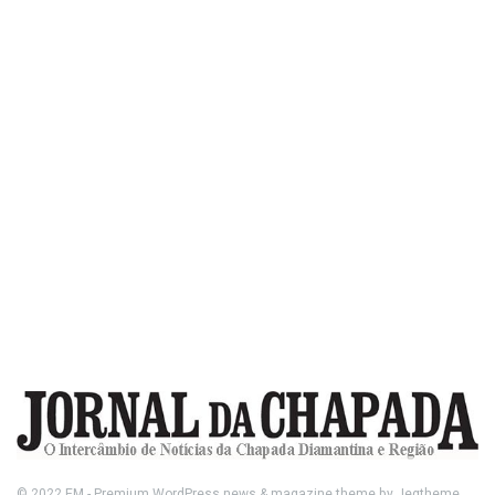
© 2022
FM
- Premium WordPress news & magazine theme by
Jegtheme
.