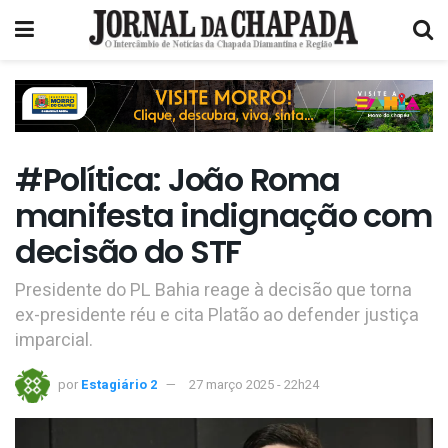
#Política: João Roma
manifesta indignação com
decisão do STF
Presidente do PL Bahia reage à decisão que torna
ex-presidente réu e cita Platão ao defender justiça
imparcial.
por
Estagiário 2
27 março 2025 - 22h24