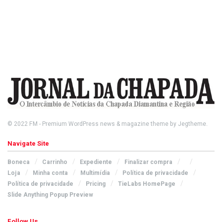
© 2022
FM
- Premium WordPress news & magazine theme by
Jegtheme
.
Navigate Site
Boneca
Carrinho
Expediente
Finalizar compra
Loja
Minha conta
Multimídia
Política de privacidade
Política de privacidade
Pricing
TieLabs HomePage
Slide Anything Popup Preview
Follow Us