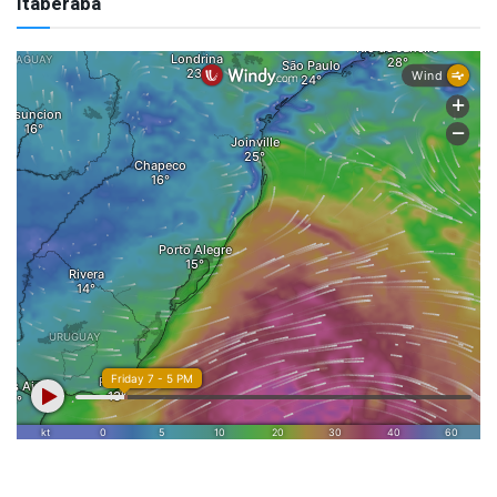
Itaberaba