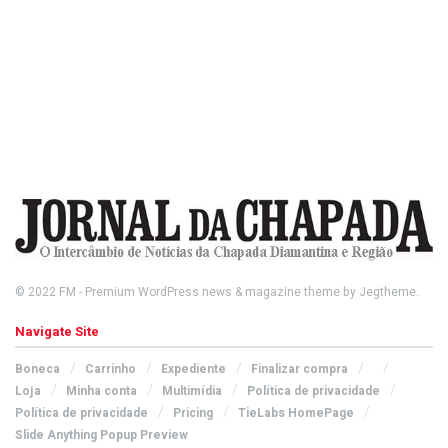
© 2022
FM
- Premium WordPress news & magazine theme by
Jegtheme
.
Navigate Site
Boneca
Carrinho
Expediente
Finalizar compra
Loja
Minha conta
Multimídia
Política de privacidade
Política de privacidade
Pricing
TieLabs HomePage
Slide Anything Popup Preview