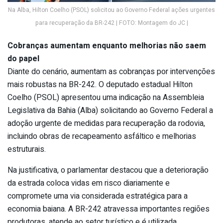
Na Alba, Hilton Coelho (PSOL) solicitou ao Governo Federal ações urgentes
para recuperação da BR-242 | FOTO: Montagem do JC |
Cobranças aumentam enquanto melhorias não saem
do papel
Diante do cenário, aumentam as cobranças por intervenções
mais robustas na BR-242. O deputado estadual Hilton
Coelho (PSOL) apresentou uma indicação na Assembleia
Legislativa da Bahia (Alba) solicitando ao Governo Federal a
adoção urgente de medidas para recuperação da rodovia,
incluindo obras de recapeamento asfáltico e melhorias
estruturais.
Na justificativa, o parlamentar destacou que a deterioração
da estrada coloca vidas em risco diariamente e
compromete uma via considerada estratégica para a
economia baiana. A BR-242 atravessa importantes regiões
produtoras, atende ao setor turístico e é utilizada