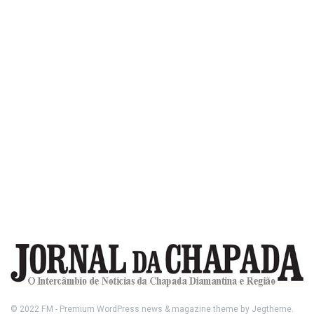
© 2022
FM
- Premium WordPress news & magazine theme by
Jegtheme
.