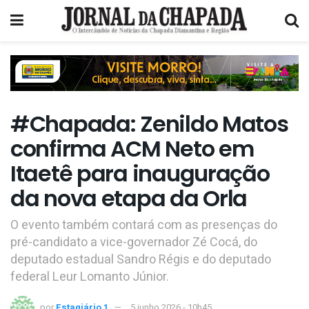
#Chapada: Zenildo Matos
confirma ACM Neto em
Itaetê para inauguração
da nova etapa da Orla
O evento também contará com as presenças do
pré-candidato a vice-governador Zé Cocá, do
deputado estadual Sandro Régis e do deputado
federal Leur Lomanto Júnior.
por
Estagiário 1
5 junho 2026 - 10h45