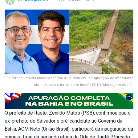
Prefeito Zenildo Matos confirma ACM Neto em inauguração de importante
obra de lazer e turismo em Itaetê | FOTO: Montagem do JC |
O prefeito de Itaetê, Zenildo Matos (PSB), confirmou que o
ex-prefeito de Salvador e pré-candidato ao Governo da
Bahia, ACM Neto (União Brasil), participará da inauguração da
primeira fase da segunda etapa da Orla de Itaetê. Marcado