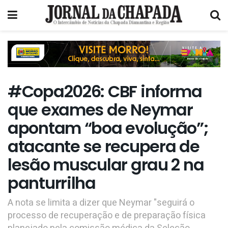
#Copa2026: CBF informa
que exames de Neymar
apontam “boa evolução”;
atacante se recupera de
lesão muscular grau 2 na
panturrilha
A nota se limita a dizer que Neymar "seguirá o
processo de recuperação e de preparação física