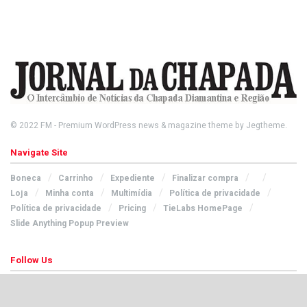
© 2022
FM
- Premium WordPress news & magazine theme by
Jegtheme
.
Navigate Site
Boneca
Carrinho
Expediente
Finalizar compra
Loja
Minha conta
Multimídia
Política de privacidade
Política de privacidade
Pricing
TieLabs HomePage
Slide Anything Popup Preview
Follow Us