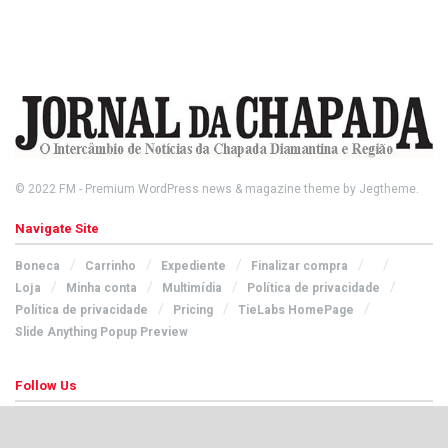
© 2022
FM
- Premium WordPress news & magazine theme by
Jegtheme
.
Navigate Site
Boneca
Carrinho
Expediente
Finalizar compra
Loja
Minha conta
Multimídia
Política de privacidade
Política de privacidade
Pricing
TieLabs HomePage
Slide Anything Popup Preview
Follow Us