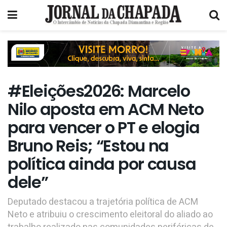
#Eleições2026: Marcelo
Nilo aposta em ACM Neto
para vencer o PT e elogia
Bruno Reis; “Estou na
política ainda por causa
dele”
Deputado destacou a trajetória política de ACM
Neto e atribuiu o crescimento eleitoral do aliado ao