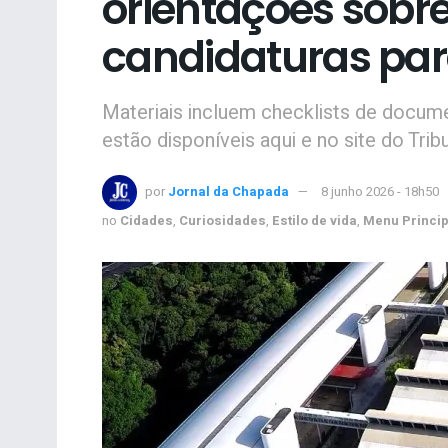
orientações sobre
candidaturas para
Materiais incluem checklists de docume
estão disponíveis aqui e no site do Tribu
por
Jornal da Chapada
8 junho 2026 - 18h50
no
Cidades
,
Curiosidades
,
Estilo de vida
,
Menu Princip