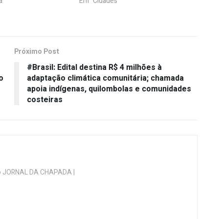
a"
Em "Cidades"
Próximo Post
#Brasil: Edital destina R$ 4 milhões à
o
adaptação climática comunitária; chamada
apoia indígenas, quilombolas e comunidades
costeiras
 do JORNAL DA CHAPADA |