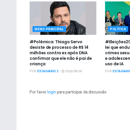
MENU PRINCIPAL
POLÍTICA
#Polêmica: Thiago Servo
#Eleições20
desiste de processo de R$ 14
lei que end
milhões contra ex após DNA
crimes sexu
confirmar que ele não é pai de
e adolescen
criança
uso de IA
POR
ESTAGIÁRIO 2
2026/08/06
POR
ESTAGIÁRI
Por favor
login
para participar da discussão