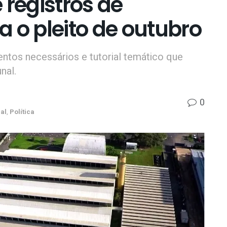
 registros de
 o pleito de outubro
ntos necessários e tutorial temático que
nal.
0
al
,
Política