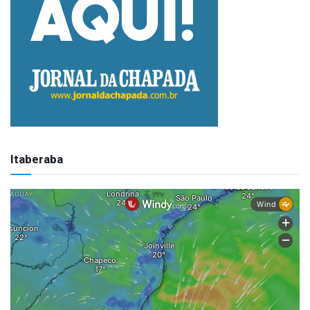
Itaberaba