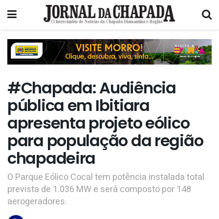
#Chapada: Audiência
pública em Ibitiara
apresenta projeto eólico
para população da região
chapadeira
O Parque Eólico Cocal tem potência instalada total
prevista de 1.036 MW e será composto por 148
aerogeradores.