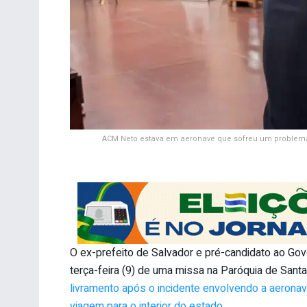
ACM Neto estava em aeronave que sofreu um problema 
O ex-prefeito de Salvador e pré-candidato ao Gov
terça-feira (9) de uma missa na Paróquia de Santa
livramento após o incidente envolvendo a aeronav
viagem para o interior do estado.