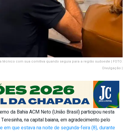
técnico com sua comitiva quando seguia para a região sudoeste | FOTO:
Divulgação |
erno da Bahia ACM Neto (União Brasil) participou nesta
 Teresinha, na capital baiana, em agradecimento pelo
e em que estava na noite de segunda-feira (8), durante