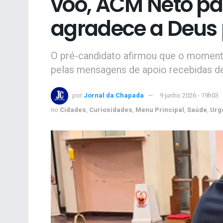
voo, ACM Neto par
agradece a Deus 
O pré-candidato afirmou que o momento
pelas mensagens de apoio recebidas de
por
Jornal da Chapada
9 junho 2026 - 19h03
no
Cidades
,
Curiosidades
,
Menu Principal
,
Saúde
,
Urg