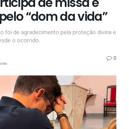
ticipa de missa e
pelo “dom da vida”
 foi de agradecimento pela proteção divina e
sde o ocorrido.
0
ente