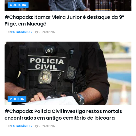
CULTURA
#Chapada: Itamar Vieira Junior é destaque da 9ª
Fligê, em Mucugê
POR
ESTAGIÁRIO 2
2026/08/07
POLÍCIA
#Chapada: Polícia Civil investiga restos mortais
encontrados em antigo cemitério de Ibicoara
POR
ESTAGIÁRIO 2
2026/08/07