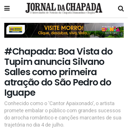
#Chapada: Boa Vista do
Tupim anuncia Silvano
Salles como primeira
atração do São Pedro do
Iguape
Conhecido como o 'Cantor Apaixonado', o artista
promete embalar o público com grandes sucessos
do arrocha romântico e canções marcantes de sua
trajetória no dia 4 de julho.