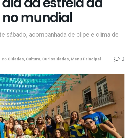
o dia da estreia da
a no mundial
te sábado, acompanhada de clipe e clima de
0
no
Cidades
,
Cultura
,
Curiosidades
,
Menu Principal