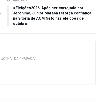
Próximo Post
#Eleições2026: Após ser cortejado por
o
Jerônimo, Júnior Marabá reforça confiança
na vitória de ACM Neto nas eleições de
outubro
 do JORNAL DA CHAPADA |