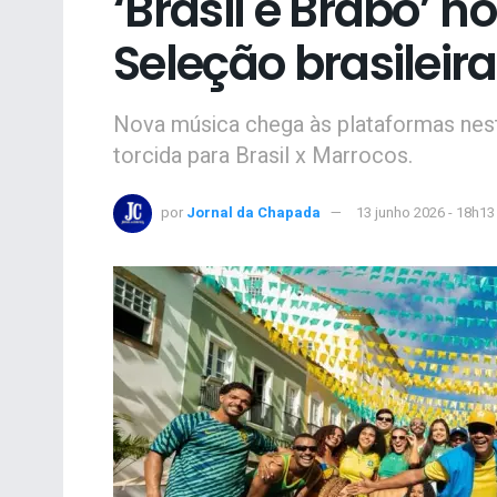
‘Brasil é Brabo’ n
Seleção brasileir
Nova música chega às plataformas nes
torcida para Brasil x Marrocos.
por
Jornal da Chapada
13 junho 2026 - 18h13