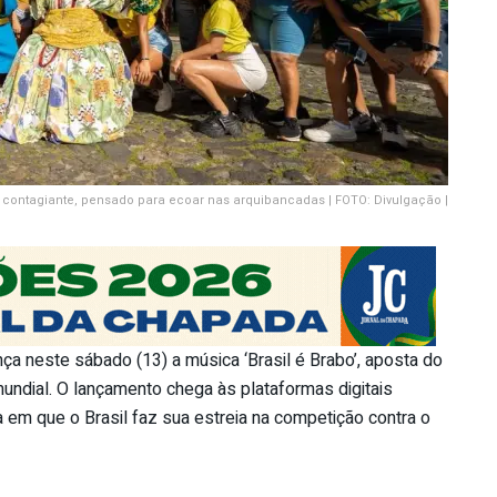
 e contagiante, pensado para ecoar nas arquibancadas | FOTO: Divulgação |
ça neste sábado (13) a música ‘Brasil é Brabo’, aposta do
 mundial. O lançamento chega às plataformas digitais
em que o Brasil faz sua estreia na competição contra o