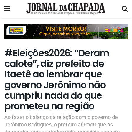
#Eleições2026: “Deram
calote”, diz prefeito de
Itaetê ao lembrar que
governo Jerônimo não
cumpriu nada do que
prometeu na região
Ao fazer o balanço da relação com o governo de
Jerônimo Rodrigues, o prefeito afirmou que as