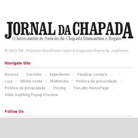
© 2022
FM
- Premium WordPress news & magazine theme by
Jegtheme
.
Navigate Site
Boneca
Carrinho
Expediente
Finalizar compra
Loja
Minha conta
Multimídia
Política de privacidade
Política de privacidade
Pricing
TieLabs HomePage
Slide Anything Popup Preview
Follow Us