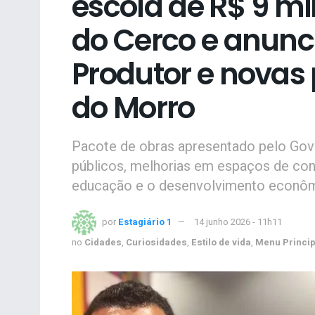
escola de R$ 9 m
do Cerco e anunc
Produtor e nova
do Morro
Pacote de obras apresentado pelo Gov
públicos, melhorias em espaços de con
educação e o desenvolvimento econômi
por
Estagiário 1
14 junho 2026 - 11h11
no
Cidades
,
Curiosidades
,
Estilo de vida
,
Menu Princip