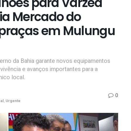
ilhões para Várzea
ia Mercado do
s praças em Mulungu
erno da Bahia garante novos equipamentos
vivência e avanços importantes para a
co local.
0
al
,
Urgente