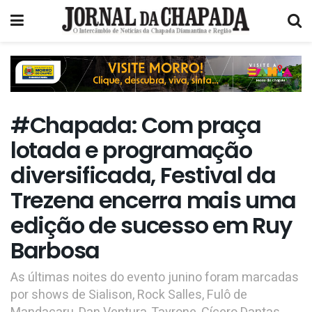
#Chapada: Com praça
lotada e programação
diversificada, Festival da
Trezena encerra mais uma
edição de sucesso em Ruy
Barbosa
As últimas noites do evento junino foram marcadas
por shows de Sialison, Rock Salles, Fulô de