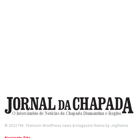
© 2022
FM
- Premium WordPress news & magazine theme by
Jegtheme
.
Navigate Site