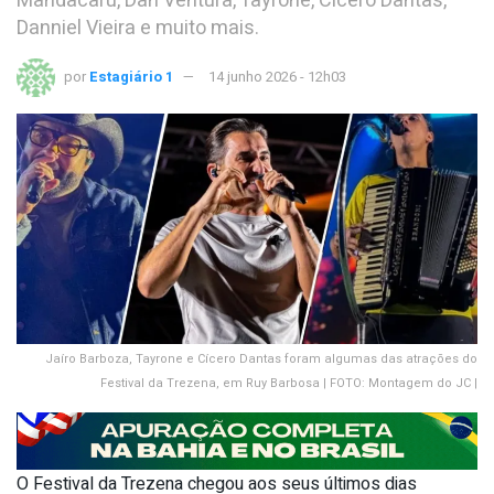
Mandacaru, Dan Ventura, Tayrone, Cícero Dantas,
Danniel Vieira e muito mais.
por
Estagiário 1
14 junho 2026 - 12h03
Jaíro Barboza, Tayrone e Cícero Dantas foram algumas das atrações do
Festival da Trezena, em Ruy Barbosa | FOTO: Montagem do JC |
O Festival da Trezena chegou aos seus últimos dias