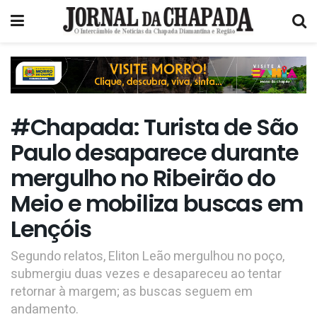
#Chapada: Turista de São
Paulo desaparece durante
mergulho no Ribeirão do
Meio e mobiliza buscas em
Lençóis
Segundo relatos, Eliton Leão mergulhou no poço,
submergiu duas vezes e desapareceu ao tentar
retornar à margem; as buscas seguem em
andamento.