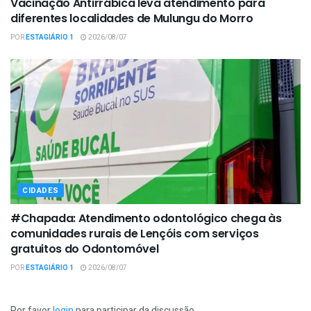
Vacinação Antirrábica leva atendimento para
diferentes localidades de Mulungu do Morro
POR
ESTAGIÁRIO 1
2026/08/07
CIDADES
#Chapada: Atendimento odontológico chega às
comunidades rurais de Lençóis com serviços
gratuitos do Odontomóvel
POR
ESTAGIÁRIO 1
2026/08/07
Por favor
login
para participar da discussão