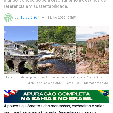
Mundo, concedido pela ONU Turismo a destinos de
referência em sustentabilidade.
por
Estagiário 1
3 julho 2026 - 09h51
Lençóis pode ampliar projeção internacional da Chapada Diamantina com
disputa por selo da ONU Turismo | FOTO: Montagem do JC |
A poucos quilômetros das montanhas, cachoeiras e vales
que transformaram a Chapada Diamantina em um dos