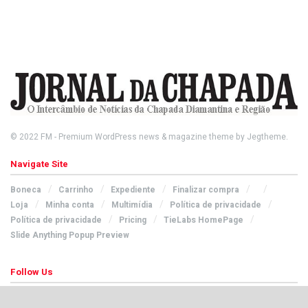
© 2022
FM
- Premium WordPress news & magazine theme by
Jegtheme
.
Navigate Site
Boneca
Carrinho
Expediente
Finalizar compra
Loja
Minha conta
Multimídia
Política de privacidade
Política de privacidade
Pricing
TieLabs HomePage
Slide Anything Popup Preview
Follow Us